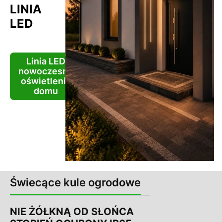
LINIA
LED
Linia LED
nowoczesne
oświetlenie
domu
Świecące kule ogrodowe
NIE ŻÓŁKNĄ OD SŁOŃCA