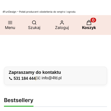
4FunDesign – Polski producent oświetlenia do wnętrz i ogrodu
Lampy
Otwórz wyszukiwarkę
Lampy
Produkty w 
wiszące
Oświetlenie
Menu
Szukaj
Zaloguj
Koszyk
sufitowe
Oświetlenie
Kinkiety
Lampy
schodowe
szynowe
Lampy
ogrodowe
Lampki
Żyrandole
Zegary
podłogowe
stołowe
ścienne
Zapraszamy do kontaktu
✉️
info@4fd.pl
📞
531 184 444
Bestsellery