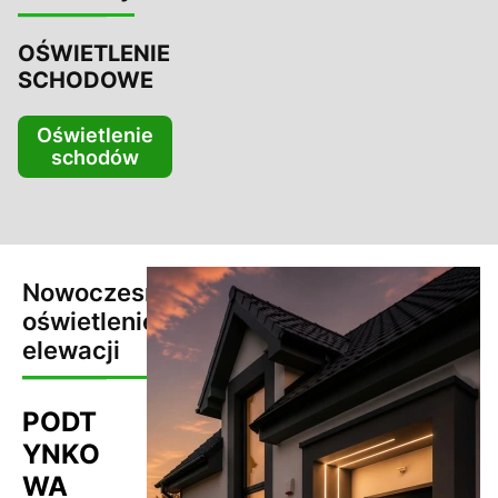
OŚWIETLENIE
SCHODOWE
Oświetlenie
schodów
Nowoczesne
oświetlenie
elewacji
PODT
YNKO
WA