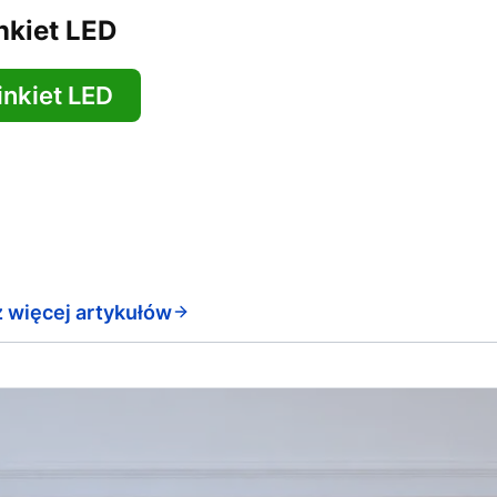
nkiet LED
inkiet LED
 więcej artykułów