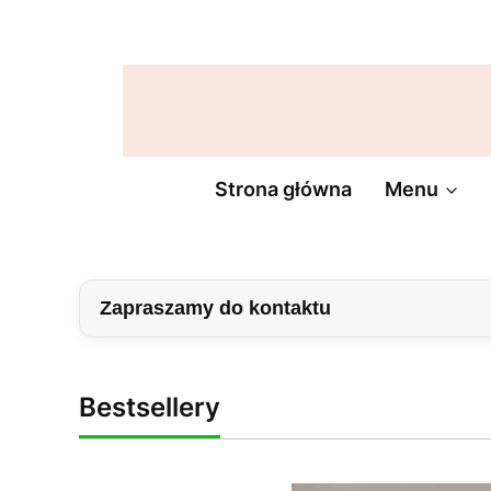
Lampy
Lampy
Lampy
wiszące
sufitowe
ogrodowe
Żyrandol
Strona główna
Menu
Zapraszamy do kontaktu
Bestsellery