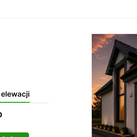
elewacji
D