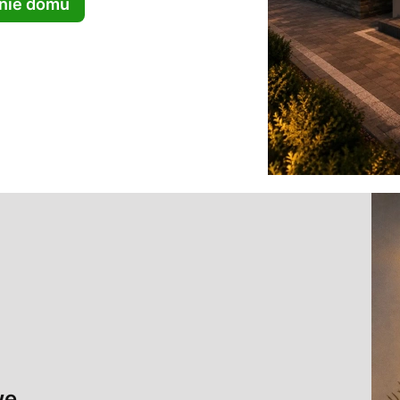
enie domu
we