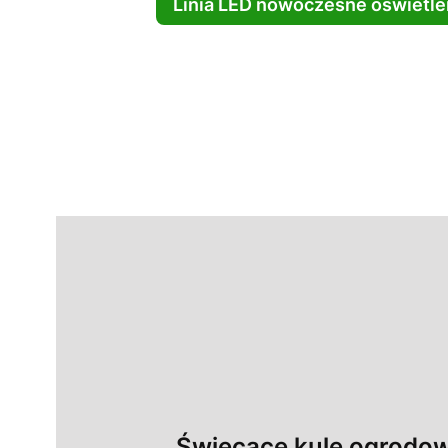
Linia LED nowoczesne oświetl
Świecące kule ogrodo