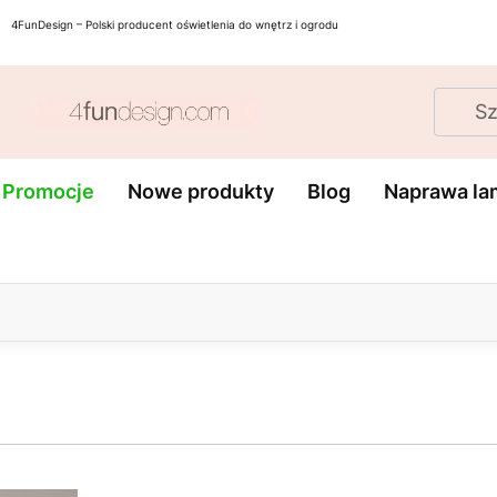
4FunDesign – Polski producent oświetlenia do wnętrz i ogrodu
Oświet
Lampy
Lampk
Kinkiety
schod
e
podłogowe
stoło
Promocje
Nowe produkty
Blog
Naprawa la