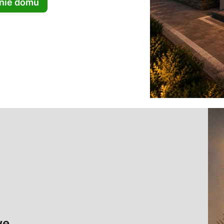
enie domu
we