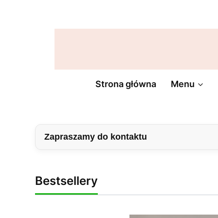
Lampy
Lampy
Lampy
wiszące
sufitowe
ogrodowe
Żyrandol
Strona główna
Menu
Zapraszamy do kontaktu
Bestsellery