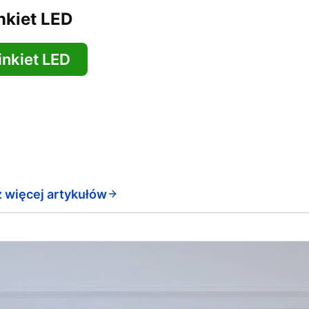
nkiet LED
inkiet LED
 więcej artykułów