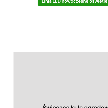
Linia LED nowoczesne oświetl
Świecące kule ogrodo