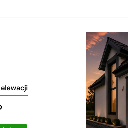
elewacji
D