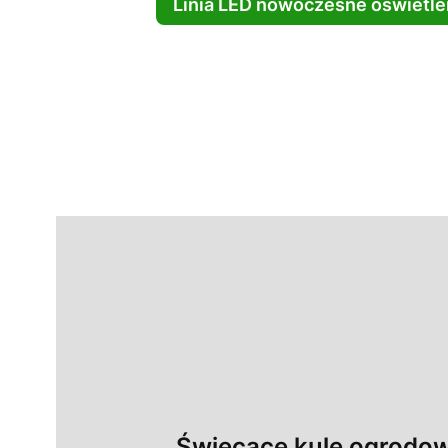
Linia LED nowoczesne oświetl
Świecące kule ogrodo