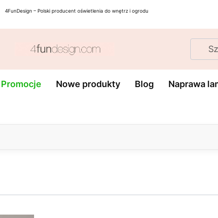
4FunDesign – Polski producent oświetlenia do wnętrz i ogrodu
Oświet
Lampy
Lampk
Kinkiety
schod
e
podłogowe
stoło
Promocje
Nowe produkty
Blog
Naprawa la