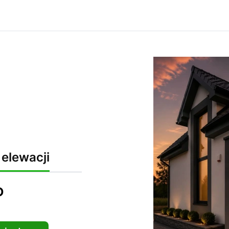
elewacji
D