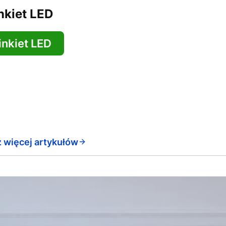
nkiet LED
inkiet LED
 więcej artykułów