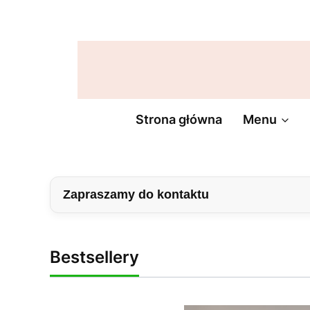
Lampy
Lampy
Lampy
wiszące
sufitowe
ogrodowe
Żyrandol
Strona główna
Menu
Zapraszamy do kontaktu
Bestsellery