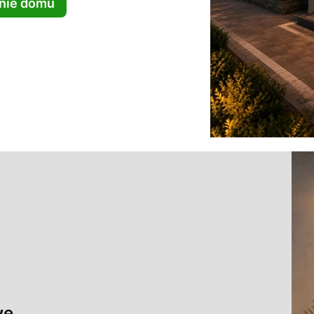
enie domu
we