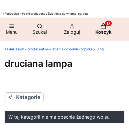
4FunDesign – Polski producent oświetlenia do wnętrz i ogrodu
Otwórz wyszukiwarkę
Produkty w 
Menu
Szukaj
Zaloguj
Koszyk
4FunDesign - producent oświetlenia do domu i ogrodu
Blog
druciana lampa
Kategorie
W tej kategorii nie ma obecnie żadnego wpisu