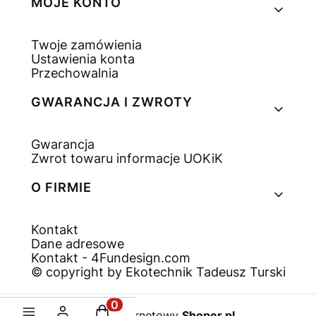
MOJE KONTO
Twoje zamówienia
Ustawienia konta
Przechowalnia
GWARANCJA I ZWROTY
Gwarancja
Zwrot towaru informacje UOKiK
O FIRMIE
Kontakt
Dane adresowe
Kontakt - 4Fundesign.com
© copyright by Ekotechnik Tadeusz Turski
Produkty w koszyku: 0. Zobacz sz
Sklep internetowy
Shoper.pl