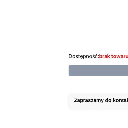
*
Wybierz kolor kinkietu
Wybierz
*
Temperatura barwowa
Wybierz
Dostępność:
brak towar
Zapraszamy do konta