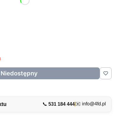
u
Niedostępny
ktu
✉️
info@4fd.pl
📞
531 184 444