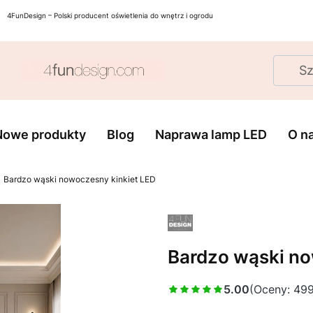
4FunDesign – Polski producent oświetlenia do wnętrz i ogrodu
Nowe produkty
Blog
Naprawa lamp LED
O n
Bardzo wąski nowoczesny kinkiet LED
Bardzo wąski no
5.00
(Oceny: 499