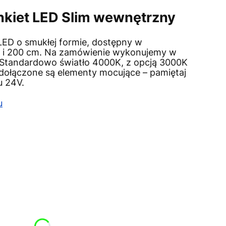
kiet LED Slim wewnętrzny
 LED o smukłej formie, dostępny w
50 i 200 cm. Na zamówienie wykonujemy w
Standardowo światło 4000K, z opcją 3000K
dołączone są elementy mocujące – pamiętaj
u 24V.
u
uktu:
mogą różnić się ceną