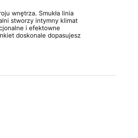
roju wnętrza. Smukła linia
lni stworzy intymny klimat
kcjonalne i efektowne
kinkiet doskonale dopasujesz