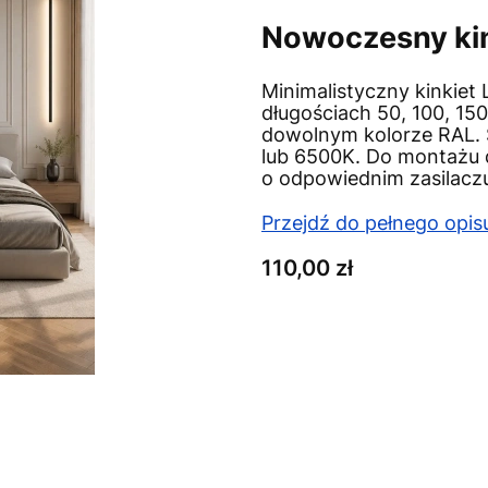
Nowoczesny kin
Minimalistyczny kinkiet
długościach 50, 100, 1
dowolnym kolorze RAL. 
lub 6500K. Do montażu 
o odpowiednim zasilacz
Przejdź do pełnego opis
Cena
110,00 zł
Wybierz wariant prod
Poszczególne warianty 
*
Wybierz długość
Wybierz