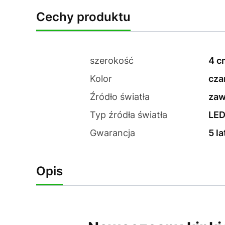
Cechy produktu
szerokość
4 c
Kolor
cza
Źródło światła
zaw
Typ źródła światła
LE
Gwarancja
5 la
Opis