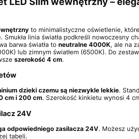
t LED Slim wewnętrzny – elega
ewnętrzny
to minimalistyczne oświetlenie, które
ze. Smukła linia światła podkreśli nowoczesny c
wa barwa światła to
neutralne 4000K
, ale na 
3000K) lub zimnym światłem (6500K). Do zesta
awsze
szerokość 4 cm
.
ietów
inium dzieki czemu są niezwykle lekkie
. Stan
0 cm i 200 cm
. Szerokość kinkietu wynosi 4 c
ilacz 24V
ga odpowiedniego zasilacza 24V
. Możesz uży
j tabeli.