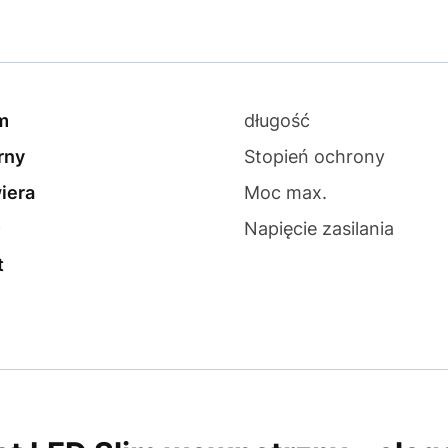
m
długość
rny
Stopień ochrony
iera
Moc max.
D
Napięcie zasilania
t