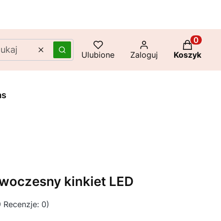
Produkty 
Wyczyść
Szukaj
Ulubione
Zaloguj
Koszyk
as
woczesny kinkiet LED
 Recenzje: 0)