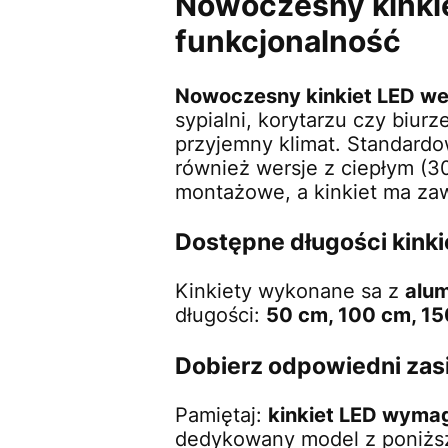
Nowoczesny kinkie
funkcjonalność
Nowoczesny kinkiet LED w
sypialni, korytarzu czy biur
przyjemny klimat. Standardo
również wersje z ciepłym (
montażowe, a kinkiet ma z
Dostępne długości kink
Kinkiety wykonane sa z
alum
długości:
50 cm, 100 cm, 15
Dobierz odpowiedni zas
Pamiętaj:
kinkiet LED wyma
dedykowany model z poniższe