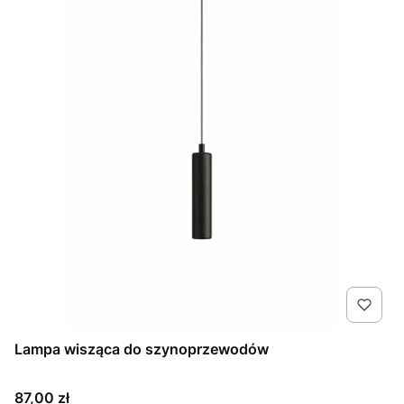
Lampa wisząca do szynoprzewodów
Cena
87,00 zł