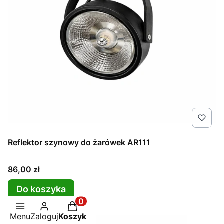
Reflektor szynowy do żarówek AR111
Cena
86,00 zł
Do koszyka
Produkty w koszyku: 0. Zobacz sz
Menu
Zaloguj
Koszyk