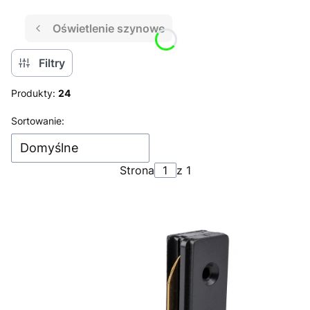
Oświetlenie szynowe
Filtry
Produkty:
24
Lista produktów
Sortowanie:
Domyślne
Strona
z 1