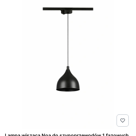
Lampa wisząca Noa do szynoprzewodów 1 fazowych