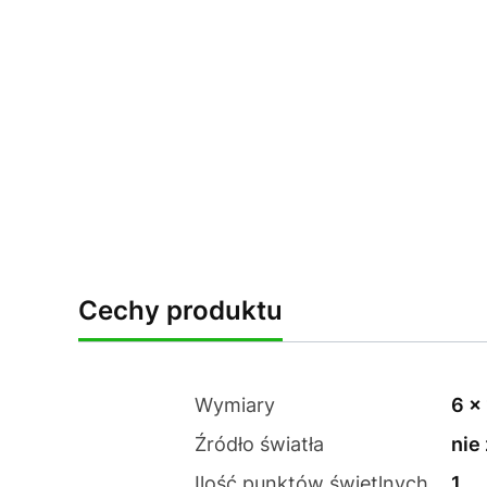
Cechy produktu
Wymiary
6 x
Źródło światła
nie
Ilość punktów świetlnych
1