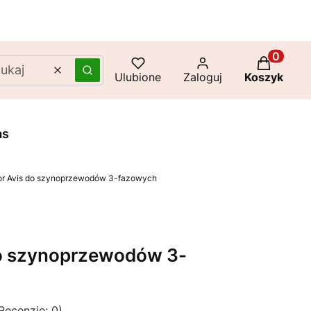
Produkty 
Wyczyść
Szukaj
Ulubione
Zaloguj
Koszyk
as
or Avis do szynoprzewodów 3-fazowych
do szynoprzewodów 3-
Recenzje: 0)