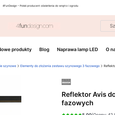
4FunDesign – Polski producent oświetlenia do wnętrz i ogrodu
Nowe produkty
Blog
Naprawa lamp LED
O n
ie szynowe
Elementy do złożenia zestawu szynowego 3 fazowego
Reflekt
Reflektor Avis 
fazowych
5.00
(Oceny: 42 