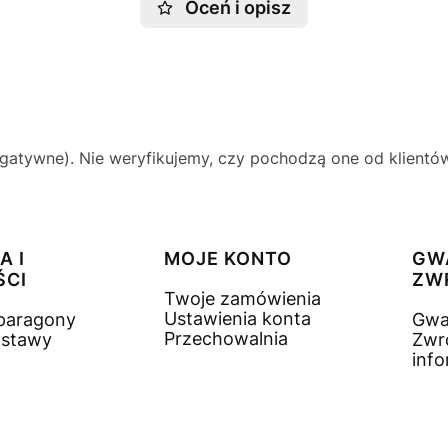
Oceń i opisz
gatywne). Nie weryfikujemy, czy pochodzą one od klientów,
A I
MOJE KONTO
GW
ŚCI
ZW
Twoje zamówienia
Ustawienia konta
 paragony
Gwa
Przechowalnia
ostawy
Zwr
inf