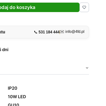
odaj do koszyka
ktu
✉️
info@4fd.pl
📞
531 184 444
5 dni
IP20
10W LED
GU10