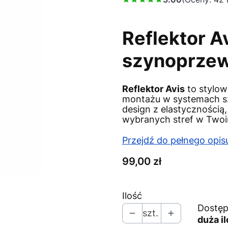
Reflektor A
szynoprze
Reflektor Avis
to stylow
montażu w systemach 
design z elastycznością
wybranych stref w Twoi
Przejdź do pełnego opis
Cena
99,00 zł
Ilość
Dostęp
szt.
duża i