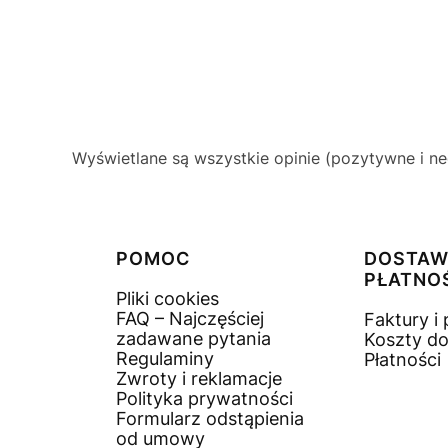
Wyświetlane są wszystkie opinie (pozytywne i ne
Linki w stopce
POMOC
DOSTAW
PŁATNO
Pliki cookies
FAQ – Najczęściej
Faktury i
zadawane pytania
Koszty d
Regulaminy
Płatności
Zwroty i reklamacje
Polityka prywatności
Formularz odstąpienia
od umowy