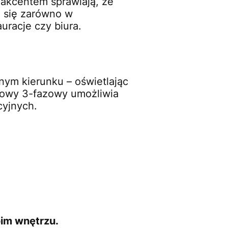
akcentem sprawiają, że
i się zarówno w
uracje czy biura.
nym kierunku – oświetlając
ynowy 3-fazowy umożliwia
cyjnych.
oim wnętrzu.