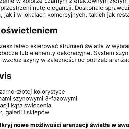
enie w kolorze czarnym z efektownym złotym 
 przestrzeni nutę elegancji. Doskonale sprawdz
ak i w lokalach komercyjnych, takich jak resta
d oświetleniem
żesz łatwo skierować strumień światła w wybra
fy robocze lub elementy dekoracyjne. System sz
a wzdłuż szyny w zależności od potrzeb aranża
vis
arno-złotej kolorystyce
emami szynowymi 3-fazowymi
acji kąta świecenia
, galerii i sklepów
odkryj nowe możliwości aranżacji światła w sw