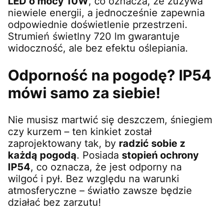
LED o mocy 10W
, co oznacza, że zużywa
niewiele energii, a jednocześnie zapewnia
odpowiednie doświetlenie przestrzeni.
Strumień świetlny 720 lm gwarantuje
widoczność, ale bez efektu oślepiania.
Odporność na pogodę? IP54
mówi samo za siebie!
Nie musisz martwić się deszczem, śniegiem
czy kurzem – ten kinkiet został
zaprojektowany tak, by
radzić sobie z
każdą pogodą
. Posiada
stopień ochrony
IP54
, co oznacza, że jest odporny na
wilgoć i pył. Bez względu na warunki
atmosferyczne – światło zawsze będzie
działać bez zarzutu!