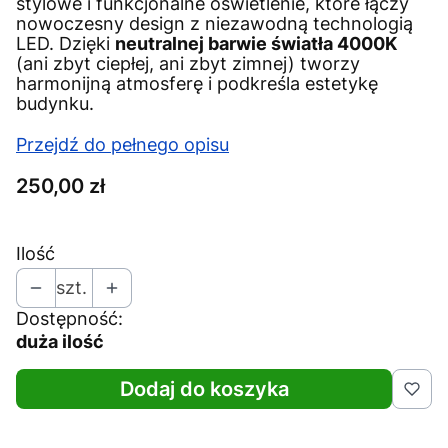
stylowe i funkcjonalne oświetlenie, które łączy
nowoczesny design z niezawodną technologią
LED. Dzięki
neutralnej barwie światła 4000K
(ani zbyt ciepłej, ani zbyt zimnej) tworzy
harmonijną atmosferę i podkreśla estetykę
budynku.
Przejdź do pełnego opisu
Cena
250,00 zł
Ilość
szt.
Dostępność:
duża ilość
Dodaj do koszyka