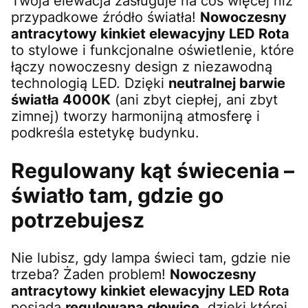
Twoja elewacja zasługuje na coś więcej niż
przypadkowe źródło światła!
Nowoczesny
antracytowy kinkiet elewacyjny LED Rota
to stylowe i funkcjonalne oświetlenie, które
łączy nowoczesny design z niezawodną
technologią LED. Dzięki
neutralnej barwie
światła 4000K
(ani zbyt ciepłej, ani zbyt
zimnej) tworzy harmonijną atmosferę i
podkreśla estetykę budynku.
Regulowany kąt świecenia –
światło tam, gdzie go
potrzebujesz
Nie lubisz, gdy lampa świeci tam, gdzie nie
trzeba? Żaden problem!
Nowoczesny
antracytowy kinkiet elewacyjny LED Rota
posiada
regulowaną głowicę
, dzięki której