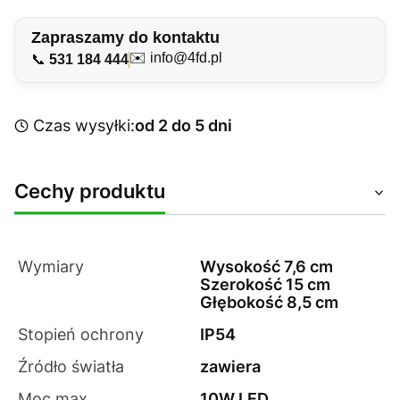
Zapraszamy do kontaktu
✉️
info@4fd.pl
📞
531 184 444
Czas wysyłki:
od 2 do 5 dni
Cechy produktu
Wymiary
Wysokość 7,6 cm
Szerokość 15 cm
Głębokość 8,5 cm
Stopień ochrony
IP54
Źródło światła
zawiera
Moc max.
10W LED