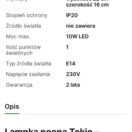
szerokość 16 cm
Stopień ochrony
IP20
Źródło światła
nie zawiera
Moc max.
10W LED
Ilość punktów
1
świetlnych
Typ źródła światła
E14
Napięcie zasilania
230V
Gwarancja
2 lata
Opis
Lampka nocna Tokio –