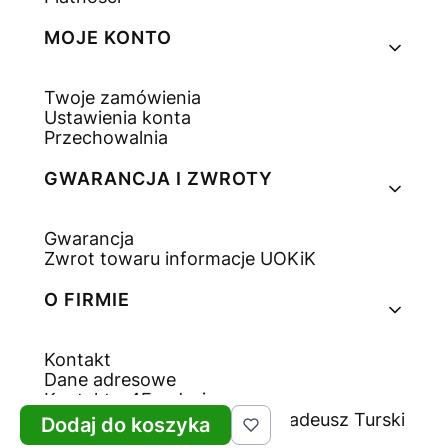
MOJE KONTO
Twoje zamówienia
Ustawienia konta
Przechowalnia
GWARANCJA I ZWROTY
Gwarancja
Zwrot towaru informacje UOKiK
O FIRMIE
Kontakt
Dane adresowe
Kontakt - 4Fundesign.com
© copyright by Ekotechnik Tadeusz Turski
Dodaj do koszyka