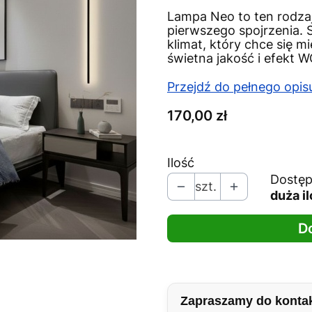
Lampa Neo to ten rodzaj
pierwszego spojrzenia. 
klimat, który chce się 
świetna jakość i efekt
Przejdź do pełnego opis
Cena
170,00 zł
Ilość
Dostęp
szt.
duża i
D
Zapraszamy do konta