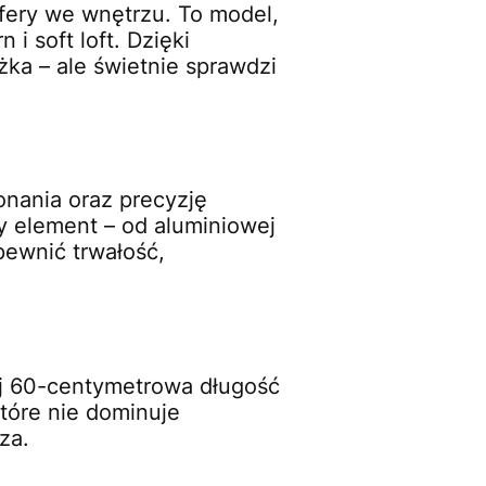
fery we wnętrzu. To model,
i soft loft. Dzięki
ka – ale świetnie sprawdzi
onania oraz precyzję
 element – od aluminiowej
pewnić trwałość,
ej 60-centymetrowa długość
które nie dominuje
za.