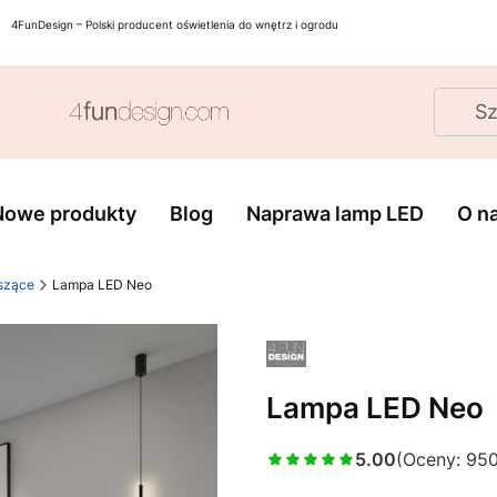
4FunDesign – Polski producent oświetlenia do wnętrz i ogrodu
Nowe produkty
Blog
Naprawa lamp LED
O n
szące
Lampa LED Neo
Lampa LED Neo
5.00
(Oceny: 950