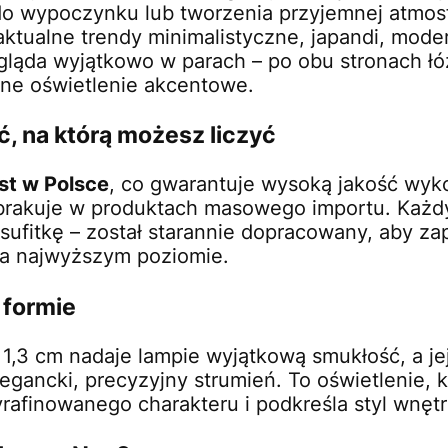
 do wypoczynku lub tworzenia przyjemnej atmos
aktualne trendy minimalistyczne, japandi, modern 
ląda wyjątkowo w parach – po obu stronach łóż
jne oświetlenie akcentowe.
ć, na którą możesz liczyć
t w Polsce
, co gwarantuje wysoką jakość wyk
brakuje w produktach masowego importu. Każdy
sufitkę – został starannie dopracowany, aby za
na najwyższym poziomie.
 formie
 1,3 cm nadaje lampie wyjątkową smukłość, a j
legancki, precyzyjny strumień. To oświetlenie, 
wyrafinowanego charakteru i podkreśla styl wnętr