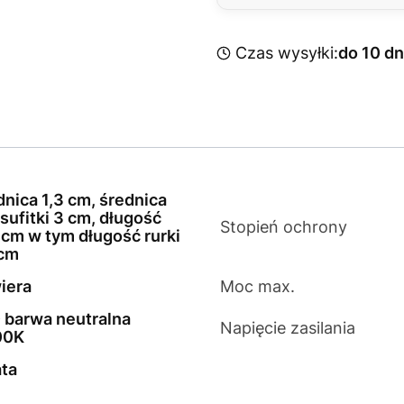
Czas wysyłki:
do 10 dn
dnica 1,3 cm, średnica
sufitki 3 cm, długość
Stopień ochrony
 cm w tym długość rurki
cm
iera
Moc max.
 barwa neutralna
Napięcie zasilania
00K
ata