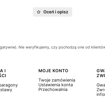
Oceń i opisz
gatywne). Nie weryfikujemy, czy pochodzą one od klientów,
A I
MOJE KONTO
GW
ŚCI
ZW
Twoje zamówienia
Ustawienia konta
 paragony
Gwa
Przechowalnia
ostawy
Zwr
inf