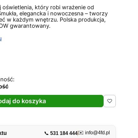
 oświetlenia, który robi wrażenie od
Smukła, elegancka i nowoczesna – tworzy
mieć w każdym wnętrzu. Polska produkcja,
 WOW gwarantowany.
u
ność:
lość
odaj do koszyka
ktu
✉️
info@4fd.pl
📞
531 184 444