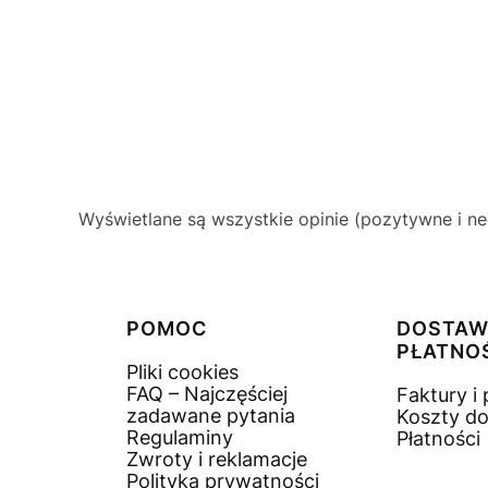
Wyświetlane są wszystkie opinie (pozytywne i ne
Linki w stopce
POMOC
DOSTAW
PŁATNO
Pliki cookies
FAQ – Najczęściej
Faktury i
zadawane pytania
Koszty d
Regulaminy
Płatności
Zwroty i reklamacje
Polityka prywatności