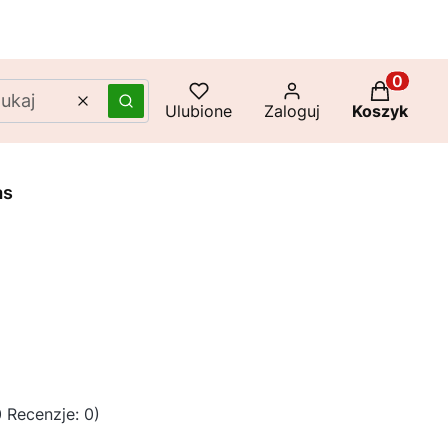
Produkty 
Wyczyść
Szukaj
Ulubione
Zaloguj
Koszyk
as
 Recenzje: 0)