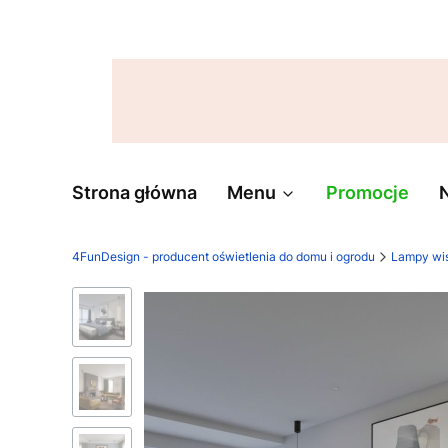
Strona główna
Menu
Promocje
4FunDesign - producent oświetlenia do domu i ogrodu
Lampy wi