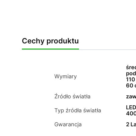
Cechy produktu
śre
pod
Wymiary
110
60 
Źródło światła
zaw
LED
Typ źródła światła
40
Gwarancja
2 L