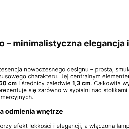
 – minimalistyczna elegancja 
tesencja nowoczesnego designu – prosta, smukł
uksusowego charakteru. Jej centralnym element
60 cm
i średnicy zaledwie
1,3 cm
. Całkowita 
prezentuje się zarówno w sypialni nad stolikami 
omercyjnych.
a odmienia wnętrze
rzy efekt lekkości i elegancji, a włączona lam