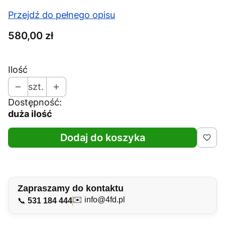
Przejdź do pełnego opisu
Cena
580,00 zł
Ilość
szt.
Dostępność:
duża ilość
Dodaj do koszyka
Zapraszamy do kontaktu
✉️
info@4fd.pl
📞
531 184 444