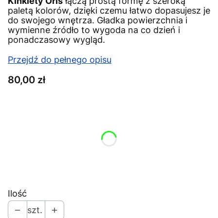
Kinkiety Oris
łączą prostą formę z szeroką
paletą kolorów, dzięki czemu łatwo dopasujesz je
do swojego wnętrza. Gładka powierzchnia i
wymienne źródło to wygoda na co dzień i
ponadczasowy wygląd.
Przejdź do pełnego opisu
Cena
80,00 zł
Wybierz wariant produktu:
Poszczególne warianty mogą różnić się ceną
*
wybierz kolor
Wybierz
Ilość
szt.