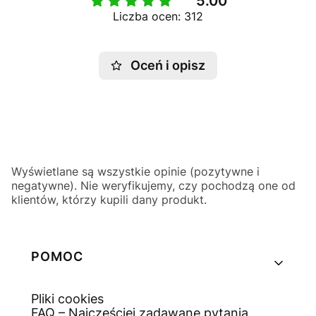
5.00
Liczba ocen: 312
Oceń i opisz
Wyświetlane są wszystkie opinie (pozytywne i
negatywne). Nie weryfikujemy, czy pochodzą one od
klientów, którzy kupili dany produkt.
Linki w stopce
POMOC
Pliki cookies
FAQ – Najczęściej zadawane pytania