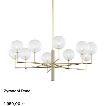
Żyrandol Feme
Cena
1 950,00 zł