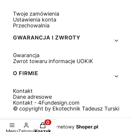
Twoje zamówienia
Ustawienia konta
Przechowalnia
GWARANCJA I ZWROTY
Gwarancja
Zwrot towaru informacje UOKiK
O FIRMIE
Kontakt
Dane adresowe
Kontakt - 4Fundesign.com
© copyright by Ekotechnik Tadeusz Turski
Produkty w koszyku: 0. Zobacz sz
Sklep internetowy
Shoper.pl
Menu
Zaloguj
Koszyk