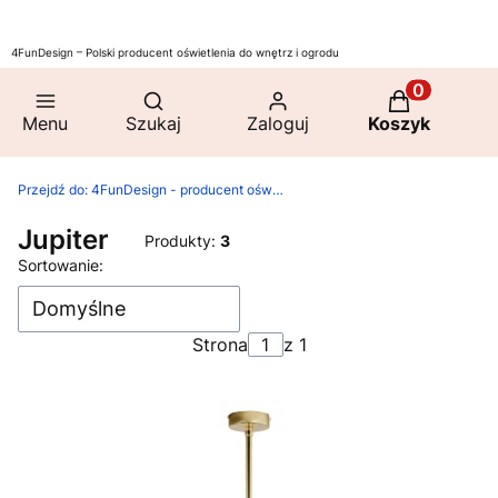
4FunDesign – Polski producent oświetlenia do wnętrz i ogrodu
Otwórz wyszukiwarkę
Produkty w 
Menu
Szukaj
Zaloguj
Koszyk
Przejdź do:
4FunDesign - producent oświetlenia do domu i ogrodu
Jupiter
Produkty:
3
Lista produktów
Sortowanie:
Domyślne
Strona
z 1