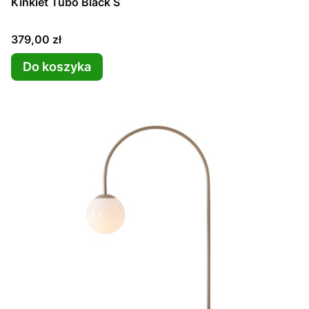
Kinkiet Tubo Black S
Cena
379,00 zł
Do koszyka