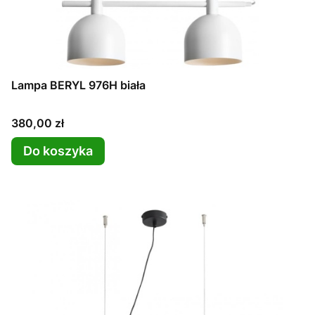
Lampa BERYL 976H biała
Cena
380,00 zł
Do koszyka