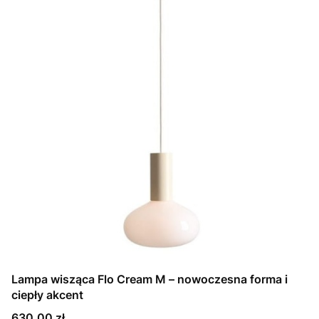
Lampa wisząca Flo Cream M – nowoczesna forma i
ciepły akcent
Cena
630,00 zł