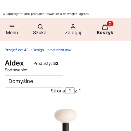
4FunDesign – Polski producent oświetlenia do wnętrz i ogrodu
Otwórz wyszukiwarkę
Produkty w 
Menu
Szukaj
Zaloguj
Koszyk
Przejdź do:
4FunDesign - producent oświetlenia do domu i ogrodu
Aldex
Produkty:
52
Lista produktów
Sortowanie:
Domyślne
Strona
z 1