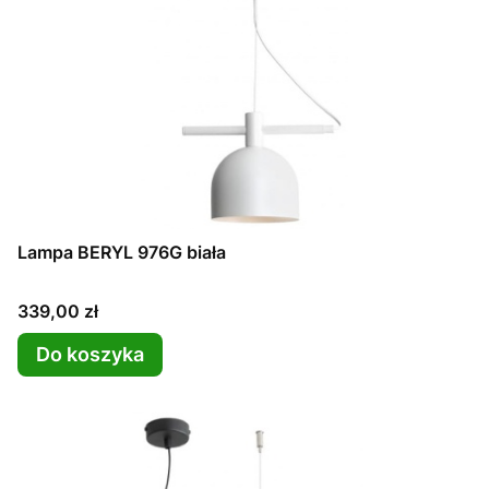
Lampa BERYL 976G biała
Cena
339,00 zł
Do koszyka