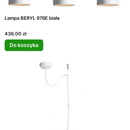
Lampa BERYL 976E biała
Cena
439,00 zł
Do koszyka