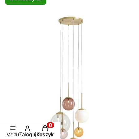
Produkty w koszyku: 0. Zobacz sz
Menu
Zaloguj
Koszyk